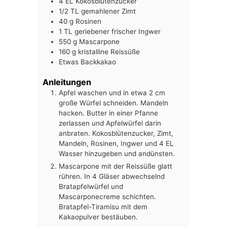
4
EL
Kokosblütenzucker
1/2
TL
gemahlener Zimt
40
g
Rosinen
1
TL
geriebener frischer Ingwer
550
g
Mascarpone
160
g
kristalline Reissüße
Etwas Backkakao
Anleitungen
Apfel waschen und in etwa 2 cm
große Würfel schneiden. Mandeln
hacken. Butter in einer Pfanne
zerlassen und Apfelwürfel darin
anbraten. Kokosblütenzucker, Zimt,
Mandeln, Rosinen, Ingwer und 4 EL
Wasser hinzugeben und andünsten.
Mascarpone mit der Reissüße glatt
rühren. In 4 Gläser abwechselnd
Bratapfelwürfel und
Mascarponecreme schichten.
Bratapfel-Tiramisu mit dem
Kakaopulver bestäuben.