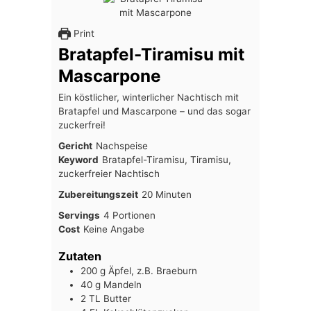
Print
Bratapfel-Tiramisu mit
Mascarpone
Ein köstlicher, winterlicher Nachtisch mit
Bratapfel und Mascarpone – und das sogar
zuckerfrei!
Gericht
Nachspeise
Keyword
Bratapfel-Tiramisu, Tiramisu,
zuckerfreier Nachtisch
Minuten
Zubereitungszeit
20
Minuten
Servings
4
Portionen
Cost
Keine Angabe
Zutaten
200
g
Äpfel, z.B. Braeburn
40
g
Mandeln
2
TL
Butter