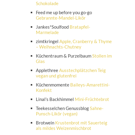
Schokolade
Feed me up before you go-go
Gebrannte-Mandel-Likör
Jankes*Soulfood
Bratapfel-
Marmelade
zimtkringel
Apple, Cranberry & Thyme
– Weihnachts-Chutney
Küchentraum & Purzelbaum
Stollen im
Glas
Applethree
Ausstechplätzchen Teig
vegan und glutenfrei
Küchenmomente
Baileys-Amarettini-
Konfekt
Linal’s Backhimmel
Mini-Früchtebrot
Teekesselchen Genussblog
Sahne-
Punsch-Likör (vegan)
Brotwein
Krustenbrot mit Sauerteig
als mildes Weizenmischbrot