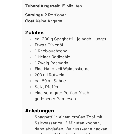
Minuten
Zubereitungszeit
15
Minuten
Servings
2
Portionen
Cost
Keine Angabe
Zutaten
ca. 300
g
Spaghetti – je nach Hunger
Etwas Olivenöl
1
Knoblauchzehe
1
kleiner Radicchio
1
Zweig Rosmarin
Eine Hand voll Walnusskerne
200
ml
Rotwein
ca. 80
ml
Sahne
Salz, Pfeffer
eine sehr gute Portion frisch
geriebener Parmesan
Anleitungen
Spaghetti in einem großen Topf mit
Salzwasser ca. 3 Minuten kochen,
dann abgießen. Walnusskerne hacken