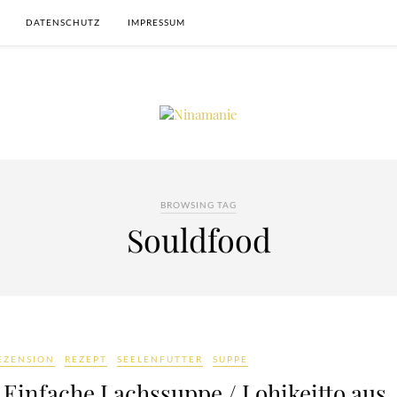
DATENSCHUTZ
IMPRESSUM
BROWSING TAG
Souldfood
EZENSION
REZEPT
SEELENFUTTER
SUPPE
Einfache Lachssuppe / Lohikeitto aus