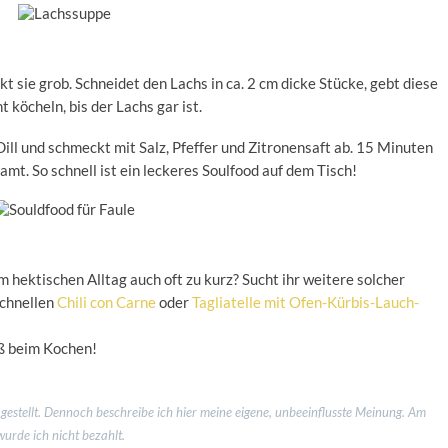
t sie grob. Schneidet den Lachs in ca. 2 cm dicke Stücke, gebt diese
 köcheln, bis der Lachs gar ist.
ill und schmeckt mit Salz, Pfeffer und Zitronensaft ab. 15 Minuten
mt. So schnell ist ein leckeres Soulfood auf dem Tisch!
 hektischen Alltag auch oft zu kurz? Sucht ihr weitere solcher
schnellen
Chili con Carne
oder
Tagliatelle mit Ofen-Kürbis-Lauch-
ß beim Kochen!
stellt. Dennoch beschreibe ich hier meine eigene, unbeeinflusste Meinung. Am
wurde ich nicht bezahlt.