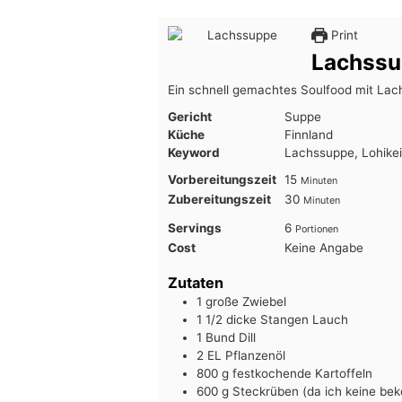
Print
Lachss
Ein schnell gemachtes Soulfood mit Lac
Gericht
Suppe
Küche
Finnland
Keyword
Lachssuppe, Lohikei
Minuten
Vorbereitungszeit
15
Minuten
Minuten
Zubereitungszeit
30
Minuten
Servings
6
Portionen
Cost
Keine Angabe
Zutaten
1
große Zwiebel
1 1/2
dicke Stangen Lauch
1
Bund
Dill
2
EL
Pflanzenöl
800
g
festkochende Kartoffeln
600
g
Steckrüben (da ich keine b