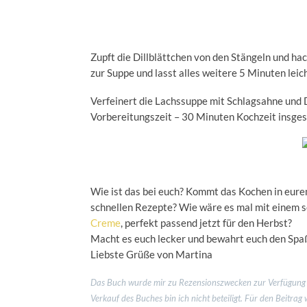
Zupft die Dillblättchen von den Stängeln und hack
zur Suppe und lasst alles weitere 5 Minuten leicht
Verfeinert die Lachssuppe mit Schlagsahne und D
Vorbereitungszeit – 30 Minuten Kochzeit insgesa
Wie ist das bei euch? Kommt das Kochen in eurem
schnellen Rezepte? Wie wäre es mal mit einem 
Creme
, perfekt passend jetzt für den Herbst?
Macht es euch lecker und bewahrt euch den Spa
Liebste Grüße von Martina
Das Buch wurde mir zu Rezensionszwecken zur Verfügung ge
Verkauf des Buches bin ich nicht beteiligt. Für den Beitrag 