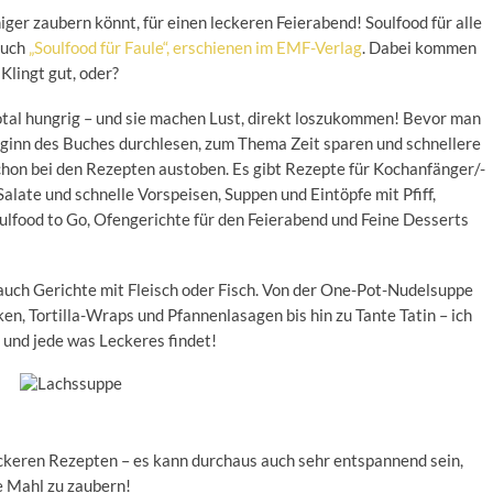
ger zaubern könnt, für einen leckeren Feierabend! Soulfood für alle
buch
„Soulfood für Faule“, erschienen im EMF-Verlag
. Dabei kommen
Klingt gut, oder?
total hungrig – und sie machen Lust, direkt loszukommen! Bevor man
 Beginn des Buches durchlesen, zum Thema Zeit sparen und schnellere
hon bei den Rezepten austoben. Es gibt Rezepte für Kochanfänger/-
Salate und schnelle Vorspeisen, Suppen und Eintöpfe mit Pfiff,
ulfood to Go, Ofengerichte für den Feierabend und Feine Desserts
auch Gerichte mit Fleisch oder Fisch. Von der One-Pot-Nudelsuppe
n, Tortilla-Wraps und Pfannenlasagen bis hin zu Tante Tatin – ich
r und jede was Leckeres findet!
eckeren Rezepten – es kann durchaus auch sehr entspannend sein,
e Mahl zu zaubern!