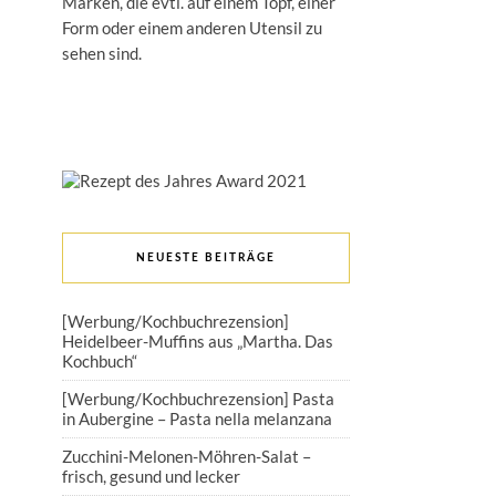
Marken, die evtl. auf einem Topf, einer
Form oder einem anderen Utensil zu
sehen sind.
NEUESTE BEITRÄGE
[Werbung/Kochbuchrezension]
Heidelbeer-Muffins aus „Martha. Das
Kochbuch“
[Werbung/Kochbuchrezension] Pasta
in Aubergine – Pasta nella melanzana
Zucchini-Melonen-Möhren-Salat –
frisch, gesund und lecker