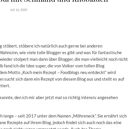
Juli 16, 2020
og stöbert, stöbere ich natürlich auch gerne bei anderen
Wahnsinn, wie viele tolle Blogger es gibt und was für fantastische
ieder stolpert man dann über Blogger, die man vielleicht noch nicht
b fand ich die Idee super, die von Volker vom tollen Blog
 dem Motto „Koch mein Rezept – Foodblogs neu entdeckt“ wird
n sucht sich dann ein Rezept von diesem Blog aus und stellt es auf
tiert.
kannte, den ich mir aber jetzt mal so richtig intensiv angesehen
ch lange – seit 2017 unter dem Namen „Möhreneck“. Sie ernährt sich
gane Rezepte auf ihrem Blog, jedoch findet sich auch noch das eine