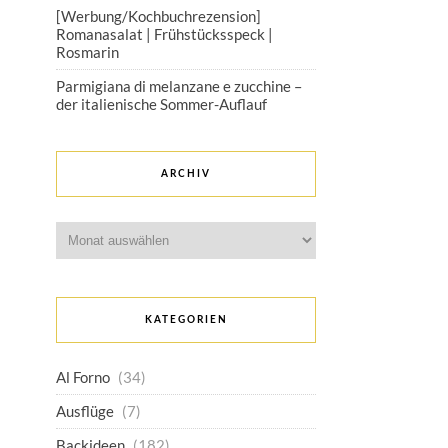
[Werbung/Kochbuchrezension]
Romanasalat | Frühstücksspeck |
Rosmarin
Parmigiana di melanzane e zucchine –
der italienische Sommer-Auflauf
ARCHIV
Archiv
KATEGORIEN
Al Forno
(34)
Ausflüge
(7)
Backideen
(182)