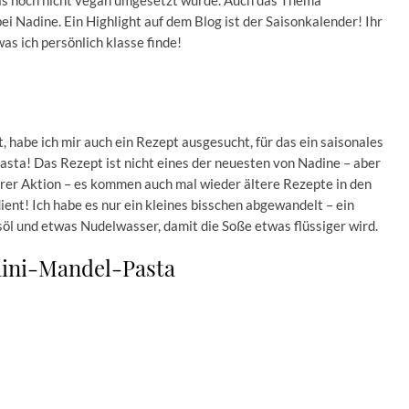
 das noch nicht vegan umgesetzt wurde. Auch das Thema
ei Nadine. Ein Highlight auf dem Blog ist der Saisonkalender! Ihr
as ich persönlich klasse finde!
t, habe ich mir auch ein Rezept ausgesucht, für das ein saisonales
ta! Das Rezept ist nicht eines der neuesten von Nadine – aber
erer Aktion – es kommen auch mal wieder ältere Rezepte in den
ient! Ich habe es nur ein kleines bisschen abgewandelt – ein
öl und etwas Nudelwasser, damit die Soße etwas flüssiger wird.
ini-Mandel-Pasta