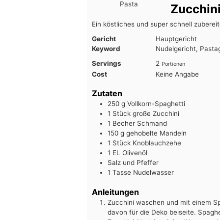
Zucchin
Ein köstliches und super schnell zuberei
Gericht
Hauptgericht
Keyword
Nudelgericht, Pasta
Servings
2
Portionen
Cost
Keine Angabe
Zutaten
250
g
Vollkorn-Spaghetti
1
Stück
große Zucchini
1
Becher
Schmand
150
g
gehobelte Mandeln
1
Stück
Knoblauchzehe
1
EL
Olivenöl
Salz und Pfeffer
1
Tasse
Nudelwasser
Anleitungen
Zucchini waschen und mit einem Spi
davon für die Deko beiseite. Spaghe