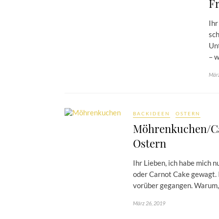
Fr
Ihr
sch
Unt
– w
März
BACKIDEEN
OSTERN
Möhrenkuchen/Car
Ostern
Ihr Lieben, ich habe mich
oder Carnot Cake gewagt. I
vorüber gegangen. Warum, 
März 26, 2019