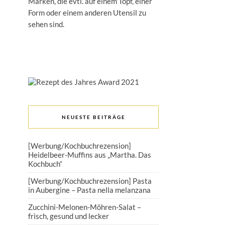
Marken, die evtl. auf einem Topf, einer
Form oder einem anderen Utensil zu
sehen sind.
NEUESTE BEITRÄGE
[Werbung/Kochbuchrezension]
Heidelbeer-Muffins aus „Martha. Das
Kochbuch“
[Werbung/Kochbuchrezension] Pasta
in Aubergine – Pasta nella melanzana
Zucchini-Melonen-Möhren-Salat –
frisch, gesund und lecker