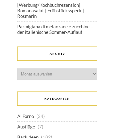
[Werbung/Kochbuchrezension]
Romanasalat | Frühstücksspeck |
Rosmarin
Parmigiana di melanzane e zucchine –
der italienische Sommer-Auflauf
ARCHIV
Archiv
KATEGORIEN
Al Forno
(34)
Ausflüge
(7)
Backideen
(182)