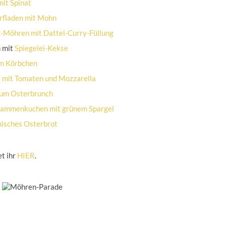
mit Spinat
rfladen mit Mohn
g-Möhren mit Dattel-Curry-Füllung
 mit
Spiegelei-Kekse
im Körbchen
i mit Tomaten und Mozzarella
zum
Osterbrunch
lammenkuchen mit grünem Spargel
hisches Osterbrot
t ihr
HIER
.