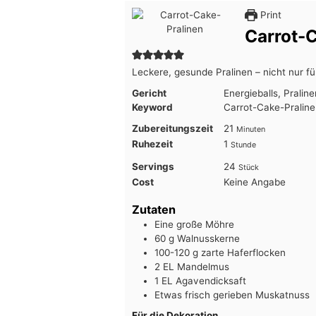
Print
Carrot-
Leckere, gesunde Pralinen – nicht nur fü
Gericht
Energieballs, Pralin
Keyword
Carrot-Cake-Pralinen
Minuten
Zubereitungszeit
21
Minuten
Stunde
Ruhezeit
1
Stunde
Servings
24
Stück
Cost
Keine Angabe
Zutaten
Eine große Möhre
60
g
Walnusskerne
100-120
g
zarte Haferflocken
2
EL
Mandelmus
1
EL
Agavendicksaft
Etwas frisch gerieben Muskatnuss
Für die Dekoration