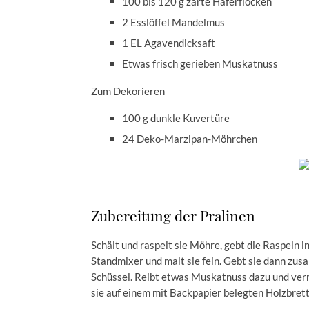
100 bis 120 g zarte Haferflocken
2 Esslöffel Mandelmus
1 EL Agavendicksaft
Etwas frisch gerieben Muskatnuss
Zum Dekorieren
100 g dunkle Kuvertüre
24 Deko-Marzipan-Möhrchen
Zubereitung der Pralinen
Schält und raspelt sie Möhre, gebt die Raspeln i
Standmixer und malt sie fein. Gebt sie dann z
Schüssel. Reibt etwas Muskatnuss dazu und verm
sie auf einem mit Backpapier belegten Holzbrett 