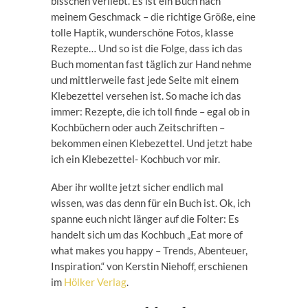
bisschen verliebt. Es ist ein Buch nach
meinem Geschmack – die richtige Größe, eine
tolle Haptik, wunderschöne Fotos, klasse
Rezepte… Und so ist die Folge, dass ich das
Buch momentan fast täglich zur Hand nehme
und mittlerweile fast jede Seite mit einem
Klebezettel versehen ist. So mache ich das
immer: Rezepte, die ich toll finde – egal ob in
Kochbüchern oder auch Zeitschriften –
bekommen einen Klebezettel. Und jetzt habe
ich ein Klebezettel- Kochbuch vor mir.
Aber ihr wollte jetzt sicher endlich mal
wissen, was das denn für ein Buch ist. Ok, ich
spanne euch nicht länger auf die Folter: Es
handelt sich um das Kochbuch „Eat more of
what makes you happy – Trends, Abenteuer,
Inspiration.“ von Kerstin Niehoff, erschienen
im
Hölker Verlag
.