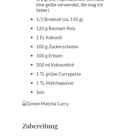
eine gelbe verwendet, die mag ich
lieber)
1/2 Brokkoli (ca. 150 g)
120 g Basmati-Reis
1 EL Kokosöl
100 g Zuckerschoten
100 g Erbsen
200 ml Kokosmilch
1 TL grüne Currypaste
1 TL Matchapulver
Salz
Zubereitung