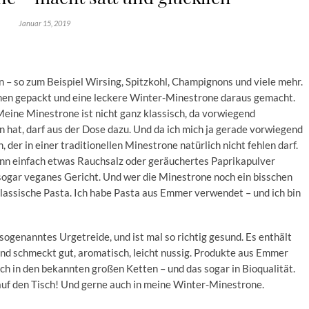
Januar 15, 2019
 – so zum Beispiel Wirsing, Spitzkohl, Champignons und viele mehr.
en gepackt und eine leckere Winter-Minestrone daraus gemacht.
Meine Minestrone ist nicht ganz klassisch, da vorwiegend
n hat, darf aus der Dose dazu. Und da ich mich ja gerade vorwiegend
der in einer traditionellen Minestrone natürlich nicht fehlen darf.
nn einfach etwas Rauchsalz oder geräuchertes Paprikapulver
 sogar veganes Gericht. Und wer die Minestrone noch ein bisschen
assische Pasta. Ich habe Pasta aus Emmer verwendet – und ich bin
sogenanntes Urgetreide, und ist mal so richtig gesund. Es enthält
Und schmeckt gut, aromatisch, leicht nussig. Produkte aus Emmer
uch in den bekannten großen Ketten – und das sogar in Bioqualität.
auf den Tisch! Und gerne auch in meine Winter-Minestrone.