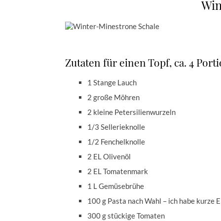
Win
Zutaten für einen Topf, ca. 4 Port
1 Stange Lauch
2 große Möhren
2 kleine Petersilienwurzeln
1/3 Sellerieknolle
1/2 Fenchelknolle
2 EL Olivenöl
2 EL Tomatenmark
1 L Gemüsebrühe
100 g Pasta nach Wahl – ich habe kurze 
300 g stückige Tomaten