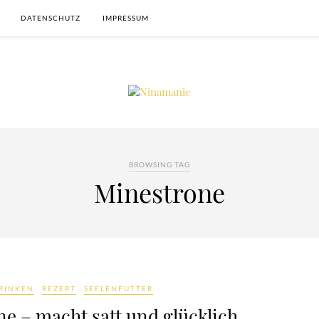
DATENSCHUTZ
IMPRESSUM
BROWSING TAG
Minestrone
TRINKEN
REZEPT
SEELENFUTTER
e – macht satt und glücklich