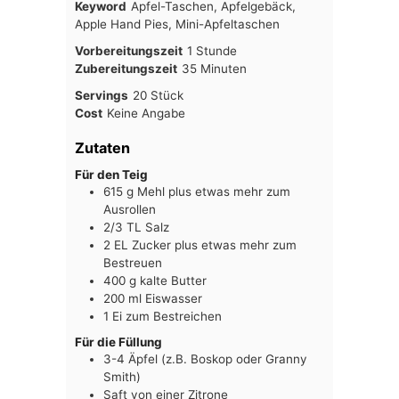
Keyword
Apfel-Taschen, Apfelgebäck,
Apple Hand Pies, Mini-Apfeltaschen
Stunde
Vorbereitungszeit
1
Stunde
Minuten
Zubereitungszeit
35
Minuten
Servings
20
Stück
Cost
Keine Angabe
Zutaten
Für den Teig
615
g
Mehl plus etwas mehr zum
Ausrollen
2/3
TL
Salz
2
EL
Zucker plus etwas mehr zum
Bestreuen
400
g
kalte Butter
200
ml
Eiswasser
1
Ei zum Bestreichen
Für die Füllung
3-4
Äpfel (z.B. Boskop oder Granny
Smith)
Saft von einer Zitrone