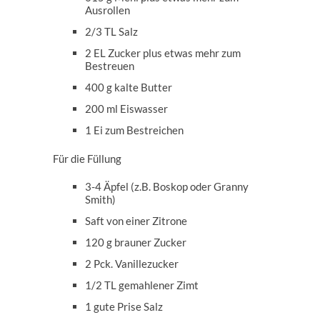
Ausrollen
2/3 TL Salz
2 EL Zucker plus etwas mehr zum
Bestreuen
400 g kalte Butter
200 ml Eiswasser
1 Ei zum Bestreichen
Für die Füllung
3-4 Äpfel (z.B. Boskop oder Granny
Smith)
Saft von einer Zitrone
120 g brauner Zucker
2 Pck. Vanillezucker
1/2 TL gemahlener Zimt
1 gute Prise Salz