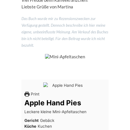
Viel Freude beim Kaffeekränzchen!
Liebste Grüße von Martina
Das Buch wurde mir zu Rezensionszwecken zur
Verfügung gestellt. Dennoch beschreibe ich hier meine
eigene, unbeeinflusste Meinung. Am Verkauf des Buches
bin ich nicht beteiligt. Für den Beitrag wurde ich nicht
bezahlt.
Print
Apple Hand Pies
Leckere kleine Mini-Apfeltaschen
Gericht
Gebäck
Küche
Kuchen