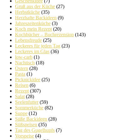
Geschenkidee
(7)
Gruß aus der Küche
(27)
Herbstküche
(35)
Herzhafte Backideen
(9)
Jahreszeitenküche
(3)
Koch mein Rezept
(20)
Kochbücher – Buchrezension
(143)
Lebensfreude
(25)
Leckeres für jeden Tag
(23)
Leckeres im Glas
(36)
low-carb
(1)
Nachtisch
(18)
Ostern
(28)
Pasta
(1)
Picknickidee
(25)
Reisen
(6)
Rezept
(307)
Salat
(28)
Seelenfutter
(59)
Sommerküche
(82)
Suppe
(12)
Süße Backideen
(28)
Süßspeisen
(35)
Tag des Gugelhupfs
(7)
Vorspeise
(4)