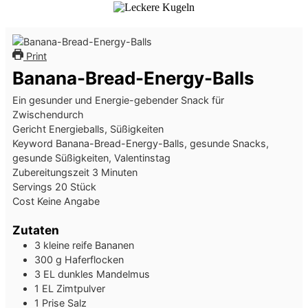
Print
Banana-Bread-Energy-Balls
Ein gesunder und Energie-gebender Snack für
Zwischendurch
Gericht
Energieballs, Süßigkeiten
Keyword
Banana-Bread-Energy-Balls, gesunde Snacks,
gesunde Süßigkeiten, Valentinstag
Minuten
Zubereitungszeit
3
Minuten
Servings
20
Stück
Cost
Keine Angabe
Zutaten
3
kleine reife Bananen
300
g
Haferflocken
3
EL
dunkles Mandelmus
1
EL
Zimtpulver
1
Prise
Salz