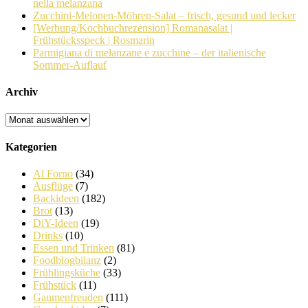
nella melanzana
Zucchini-Melonen-Möhren-Salat – frisch, gesund und lecker
[Werbung/Kochbuchrezension] Romanasalat |
Frühstücksspeck | Rosmarin
Parmigiana di melanzane e zucchine – der italienische
Sommer-Auflauf
Archiv
Archiv
Kategorien
Al Forno
(34)
Ausflüge
(7)
Backideen
(182)
Brot
(13)
DiY-Ideen
(19)
Drinks
(10)
Essen und Trinken
(81)
Foodblogbilanz
(2)
Frühlingsküche
(33)
Frühstück
(11)
Gaumenfreuden
(111)