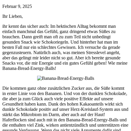
Februar 9, 2025
Ihr Lieben,
ihr kennt das sicher auch: Im hektischen Alltag bekommt man
einfach manchmal das Gefühl, ganz dringend etwas Süßes zu
brauchen. Dann greift man oft zu zum Teil nicht unbedingt
gesunden Snack wie Schokoriegeln. Und hinterher hat man im
besten Fall nur ein schlechtes Gewissen. Ich versuche da gerade
gegenzusteuern. Natürlich auch, was meinen Stresslevel angeht,
aber das gelingt mir leider nicht so gut. Aber ich bereite gesunde
Snacks vor, die mir Energie und ein gutes Gefühl geben! Wie meine
Banana-Bread-Energy-Balls!
Die kommen ganz ohne zusätzlichen Zucker aus, die Süße kommt
in erster Linie von den Bananen. Und von der dunklen Schokolade,
die aber ja zum Glück auch viele positive Effekte auf unsere
Gesundheit haben kann. Dank des hohen Kakaoanteils wirkt sich
dunkle Schokolade positiv auf unser Herz-Kreislauf-System aus und
stärkt das Mikrobiom im Darm, aber auch auf der Haut!
Haferflocken sind auch mit in den Banana-Bread-Energy-Balls und
die enthalten viel Zink, wirken antientzündlich und unterstützen eine
gesunde Verdauung. Wenn das nicht viele Argumente dafür sind,