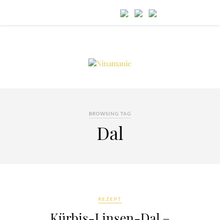
BROWSING TAG
Dal
REZEPT
Kürbis-Linsen-Dal –