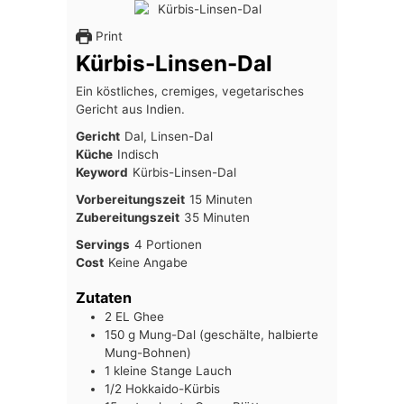
Print
Kürbis-Linsen-Dal
Ein köstliches, cremiges, vegetarisches
Gericht aus Indien.
Gericht
Dal, Linsen-Dal
Küche
Indisch
Keyword
Kürbis-Linsen-Dal
Minuten
Vorbereitungszeit
15
Minuten
Minuten
Zubereitungszeit
35
Minuten
Servings
4
Portionen
Cost
Keine Angabe
Zutaten
2
EL
Ghee
150
g
Mung-Dal (geschälte, halbierte
Mung-Bohnen)
1
kleine Stange Lauch
1/2
Hokkaido-Kürbis