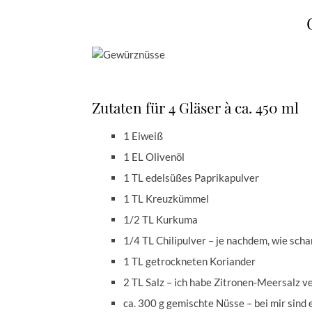
Zutaten für 4 Gläser à ca. 450 ml
1 Eiweiß
1 EL Olivenöl
1 TL edelsüßes Paprikapulver
1 TL Kreuzkümmel
1/2 TL Kurkuma
1/4 TL Chilipulver – je nachdem, wie scha
1 TL getrockneten Koriander
2 TL Salz – ich habe Zitronen-Meersalz 
ca. 300 g gemischte Nüsse – bei mir sin