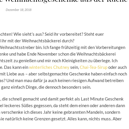
Dezember 18, 2018
hten! Wie sieht’s aus? Seid ihr vorbereitet? Steht euer
 ihr mit der Weihnachtsbäckerei durch?
 Weihnachtsstreber bin. Ich fange frühzeitig mit den Vorbereitungen
henke und habe Ende November schon die Weihnachtsbäckerei
tszeit zu genießen und mir noch Kleinigkeiten zu überlege. Ich
he. Das kann ein
winterliches Chutney
sein,
Chai-Tea-Sirup
oder auch
 mit Liebe aus – aber selbstgemachte Geschenke haben einfach noch
das? Und man mau dafür ja auch keinen riesigen Aufwand betreiben
 ganz einfach Dinge, die dennoch besonders sein.
ei, die schnell gemacht und damit perfekt als Last Minute Geschenk
viel leckeres Süßes gegessen, da steht dem einen oder anderen dann
 verschenke ich dieses Jahr keine gebrannten Mandeln, sondern
ie natürlich keine Grenzen gesetzt. Alles kann, nichts muss. Aber