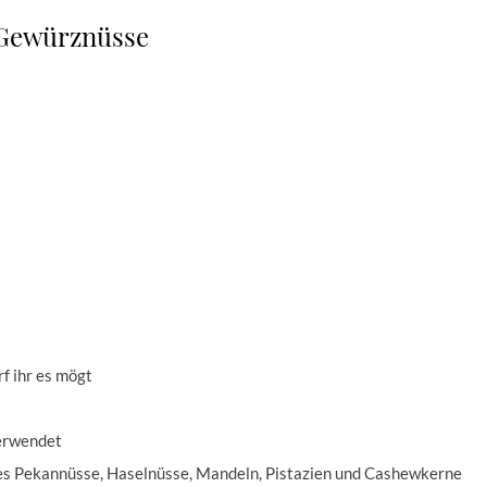
Gewürznüsse
rf ihr es mögt
verwendet
d es Pekannüsse, Haselnüsse, Mandeln, Pistazien und Cashewkerne