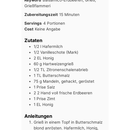
Keyword
Balsamico-Erdbeeren, Grieß,
Grießflammeri
Minuten
Zubereitungszeit
15
Minuten
Servings
4
Portionen
Cost
Keine Angabe
Zutaten
1/2
l
Hafermilch
1/2
Vanilleschote (Mark)
2
EL
Honig
60
g
Hartweizengrieß
1/2
TL
Zitronenschalenabrieb
1
TL
Butterschmalz
75
g
Mandeln, gehackt, geröstet
1
Prise
Salz
2
2 Hand voll frische Erdbeeren
1
Prise
Zimt
1
EL
Honig
Anleitungen
Grieß in einem Topf in Butterschmalz
blond anrösten. Hafermilch, Honig,