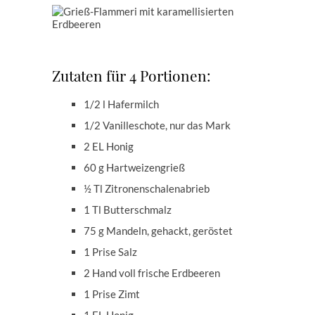
Zutaten für 4 Portionen:
1/2 l Hafermilch
1/2 Vanilleschote, nur das Mark
2 EL Honig
60 g Hartweizengrieß
½ Tl Zitronenschalenabrieb
1 Tl Butterschmalz
75 g Mandeln, gehackt, geröstet
1 Prise Salz
2 Hand voll frische Erdbeeren
1 Prise Zimt