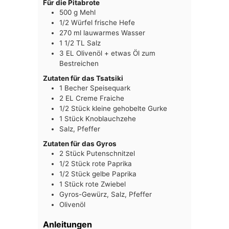
Für die Pitabrote
500
g
Mehl
1/2
Würfel
frische Hefe
270
ml
lauwarmes Wasser
1 1/2
TL
Salz
3
EL
Olivenöl + etwas Öl zum
Bestreichen
Zutaten für das Tsatsiki
1
Becher
Speisequark
2
EL
Creme Fraiche
1/2
Stück
kleine gehobelte Gurke
1
Stück
Knoblauchzehe
Salz, Pfeffer
Zutaten für das Gyros
2
Stück
Putenschnitzel
1/2
Stück
rote Paprika
1/2
Stück
gelbe Paprika
1
Stück
rote Zwiebel
Gyros-Gewürz, Salz, Pfeffer
Olivenöl
Anleitungen