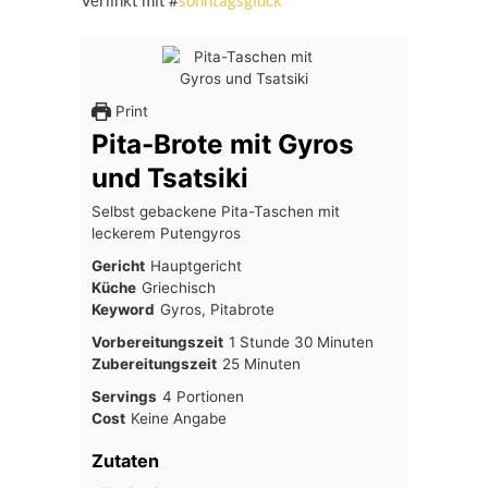
Verlinkt mit #
sonntagsglück
Print
Pita-Brote mit Gyros
und Tsatsiki
Selbst gebackene Pita-Taschen mit
leckerem Putengyros
Gericht
Hauptgericht
Küche
Griechisch
Keyword
Gyros, Pitabrote
Stunde
Minuten
Vorbereitungszeit
1
Stunde
30
Minuten
Minuten
Zubereitungszeit
25
Minuten
Servings
4
Portionen
Cost
Keine Angabe
Zutaten