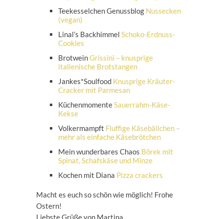
Teekesselchen Genussblog
Nussecken
(vegan)
Linal’s Backhimmel
Schoko-Erdnuss-
Cookies
Brotwein
Grissini – knusprige
italienische Brotstangen
Jankes*Soulfood
Knusprige Kräuter-
Cracker mit Parmesan
Küchenmomente
Sauerrahm-Käse-
Kekse
Volkermampft
Fluffige Käsebällchen –
mehr als einfache Käsebrötchen
Mein wunderbares Chaos
Börek mit
Spinat, Schafskäse und Minze
Kochen mit Diana
Pizza crackers
Macht es euch so schön wie möglich! Frohe
Ostern!
Liebste Grüße von Martina