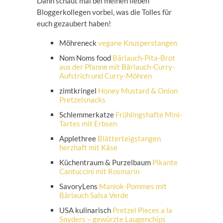
Dann schaut mal bei meinen lieben
Bloggerkollegen vorbei, was die Tolles für
euch gezaubert haben!
Möhreneck
vegane Knusperstangen
Nom Noms food
Bärlauch-Pita-Brot
aus der Pfanne mit Bärlauch-Curry-
Aufstrich und Curry-Möhren
zimtkringel
Honey Mustard & Onion
Pretzelsnacks
Schlemmerkatze
Frühlingshafte Mini-
Tartes mit Erbsen
Applethree
Blätterteigstangen
herzhaft mit Käse
Küchentraum & Purzelbaum
Pikante
Cantuccini mit Rosmarin
SavoryLens
Maniok-Pommes mit
Bärlauch Salsa Verde
USA kulinarisch
Pretzel Pieces a la
Snyders – gewürzte Laugenchips