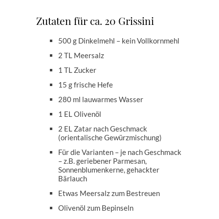
Zutaten für ca. 20 Grissini
500 g Dinkelmehl – kein Vollkornmehl
2 TL Meersalz
1 TL Zucker
15 g frische Hefe
280 ml lauwarmes Wasser
1 EL Olivenöl
2 EL Zatar nach Geschmack
(orientalische Gewürzmischung)
Für die Varianten – je nach Geschmack
– z.B. geriebener Parmesan,
Sonnenblumenkerne, gehackter
Bärlauch
Etwas Meersalz zum Bestreuen
Olivenöl zum Bepinseln