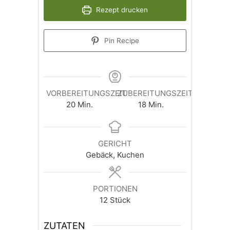
Rezept drucken
Pin Recipe
VORBEREITUNGSZEIT
ZUBEREITUNGSZEIT
Minuten
Minuten
20
Min.
18
Min.
GERICHT
Gebäck, Kuchen
PORTIONEN
12
Stück
ZUTATEN