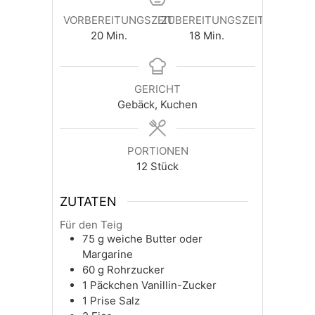
VORBEREITUNGSZEIT
ZUBEREITUNGSZEIT
Minuten
Minuten
20
Min.
18
Min.
GERICHT
Gebäck, Kuchen
PORTIONEN
12
Stück
ZUTATEN
Für den Teig
75
g
weiche Butter oder
Margarine
60
g
Rohrzucker
1
Päckchen
Vanillin-Zucker
1
Prise
Salz