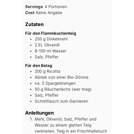
Servings
4
Portionen
Cost
Keine Angabe
Zutaten
Für den Flammkuchenteig
250
g
Dinkelmehl
2
EL
Olivenöl
8-100
ml
Wasser
Salz, Pfeffer
Für den Belag
200
g
Ricotta
Abrieb von einer Bio-Zitrone
ca. 5
Spargelstangen
50
g
Räucherlachs (wer mag)
Salz, Pfeffer
Schnittlauch zum Garnieren
Anleitungen
Mehl, Olivenöl, Salz, Pfeffer und
Wasser zu einem glatten Teig
verkneten. Teig in ein Frischhaltetuch