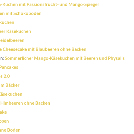
Kuchen mit Passionsfrucht- und Mango-Spiegel
en mit Schokoboden
nkuchen
beer Käsekuchen
eidelbeeren
e Cheesecake mit Blaubeeren ohne Backen
en:
Sommerlicher Mango-Käsekuchen mit Beeren und Physalis
Pancakes
s 2.0
om Bäcker
Käsekuchen
 Himbeeren ohne Backen
ake
ppen
hne Boden