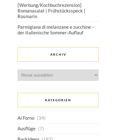
[Werbung/Kochbuchrezension]
Romanasalat | Frühstücksspeck |
Rosmarin
Parmigiana di melanzane e zucchine –
der italienische Sommer-Auflauf
ARCHIV
Archiv
KATEGORIEN
Al Forno
(34)
Ausflüge
(7)
Backideen
(182)