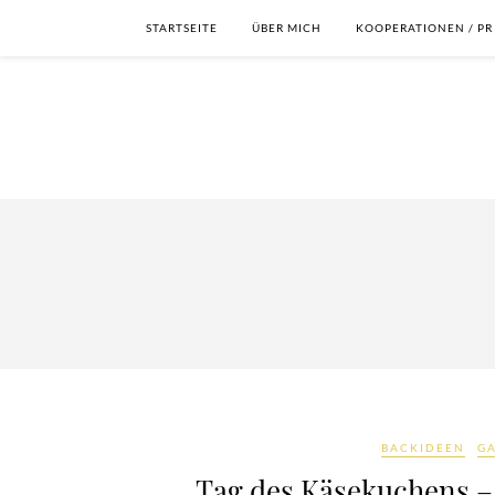
STARTSEITE
ÜBER MICH
KOOPERATIONEN / PR
BACKIDEEN
G
Tag des Käsekuchens – 