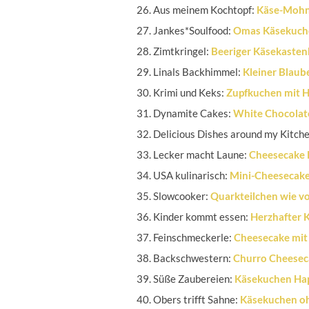
Aus meinem Kochtopf:
Käse-Mohn-
Jankes*Soulfood:
Omas Käsekuch
Zimtkringel:
Beeriger Käsekaste
Linals Backhimmel:
Kleiner Blau
Krimi und Keks:
Zupfkuchen mit H
Dynamite Cakes:
White Chocolat
Delicious Dishes around my Kitch
Lecker macht Laune:
Cheesecake 
USA kulinarisch:
Mini-Cheesecake
Slowcooker:
Quarkteilchen wie v
Kinder kommt essen:
Herzhafter 
Feinschmeckerle:
Cheesecake mit
Backschwestern:
Churro Cheesec
Süße Zaubereien:
Käsekuchen Ha
Obers trifft Sahne:
Käsekuchen o