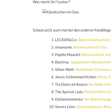
Was meint ihr? Lecker?
Schaut jetzt auch mal bei den anderen Foodblogs
LECKER&Co:
Zebra Käsekuchen 
ninamanie:
Käsekuchen im Glas
Papilio Maackii:
Bananenbrot mit
BackIna:
Japanischer Käsekuche
Silkes Welt:
Heidelbeer Cheeseca
Jessis Schlemmerkitchen:
Omas K
Tra Dolce ed Amaro:
No-Bake Che
The Apricot Lady:
Pikante Mini-C
Küchenmomente:
No-Bake Mango
Savory Lens:
Sommerbeeren-Rico