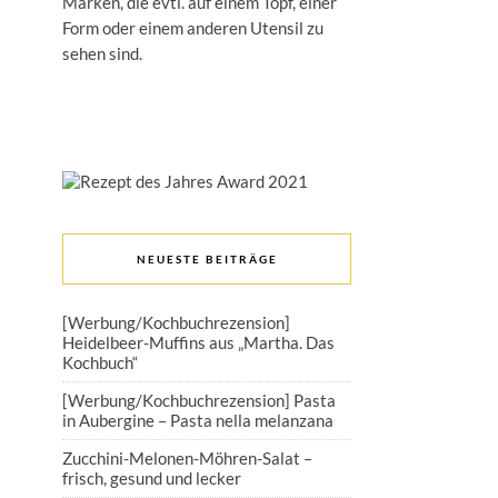
Marken, die evtl. auf einem Topf, einer
Form oder einem anderen Utensil zu
sehen sind.
NEUESTE BEITRÄGE
[Werbung/Kochbuchrezension]
Heidelbeer-Muffins aus „Martha. Das
Kochbuch“
[Werbung/Kochbuchrezension] Pasta
in Aubergine – Pasta nella melanzana
Zucchini-Melonen-Möhren-Salat –
frisch, gesund und lecker