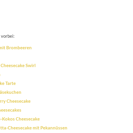
 vorbei:
mit Brombeeren
 Cheesecake Swirl
n
ke Tarte
äsekuchen
rry Cheesecake
heesecakes
-Kokos Cheesecake
tta-Cheesecake mit Pekannüssen