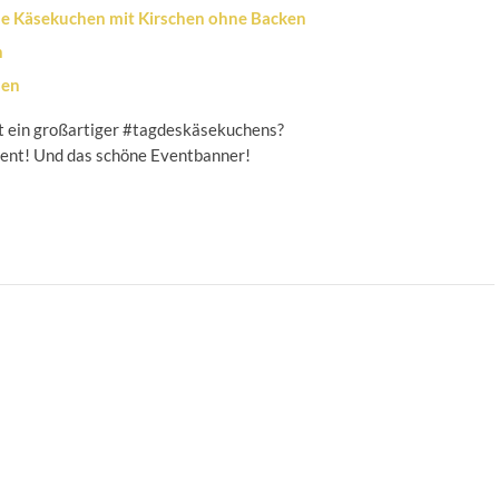
e Käsekuchen mit Kirschen ohne Backen
n
hen
t ein großartiger
#
tagdeskäsekuchens
?
vent! Und das schöne Eventbanner!