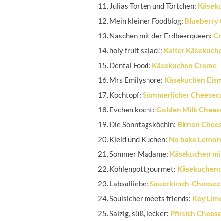
Julias Torten und Törtchen:
Käseku
Mein kleiner Foodblog:
Blueberry 
Naschen mit der Erdbeerqueen:
Cr
holy fruit salad!:
Kalter Käsekuch
Dental Food:
Käsekuchen Creme
Mrs Emilyshore:
Käsekuchen Eism
Kochtopf:
Sommerlicher Cheesecak
Evchen kocht:
Golden Milk Chees
Die Sonntagsköchin:
Birnen Chees
Kleid und Kuchen:
No bake Lemon
Sommer Madame:
Käsekuchen mi
Kohlenpottgourmet:
Käsekuchende
Labsalliebe:
Sauerkirsch-Cheesec
Soulsicher meets friends:
Key Lim
Salzig, süß, lecker:
Pfirsich Chees