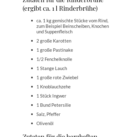
(ergibt ca. 1 l Rinderbrühe)
ca. 1 kg gemischte Stücke vom Rind,
zum Beispiel Beinscheiben, Knochen
und Suppenfleisch
2 große Karotten
1 große Pastinake
1/2 Fenchelknolle
1 Stange Lauch
1 große rote Zwiebel
1 Knoblauchzehe
1 Stück Ingwer
1 Bund Petersilie
Salz, Pfeffer
Olivenöl
Zutaten für die herzhaften