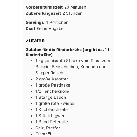
Minuten
Vorbereitungszeit
20
Minuten
Stunden
Zubereitungszeit
2
Stunden
Servings
4
Portionen
Cost
Keine Angabe
Zutaten
Zutaten für die Rinderbrühe (ergibt ca. 1 l
Rinderbrühe)
1
kg
gemischte Stücke vom Rind, zum
Beispiel Beinscheiben, Knochen und
Suppenfleisch
2
große Karotten
1
große Pastinake
1/2
Fenchelknolle
1
Stange
Lauch
1
große rote Zwiebel
1
Knoblauchzehe
1
Stück
Ingwer
1
Bund
Petersilie
Salz, Pfeffer
Olivenöl