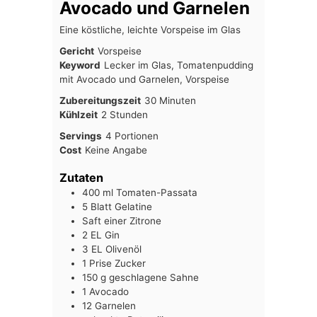
Avocado und Garnelen
Eine köstliche, leichte Vorspeise im Glas
Gericht
Vorspeise
Keyword
Lecker im Glas, Tomatenpudding
mit Avocado und Garnelen, Vorspeise
Minuten
Zubereitungszeit
30
Minuten
Stunden
Kühlzeit
2
Stunden
Servings
4
Portionen
Cost
Keine Angabe
Zutaten
400
ml
Tomaten-Passata
5
Blatt
Gelatine
Saft einer Zitrone
2
EL
Gin
3
EL
Olivenöl
1
Prise
Zucker
150
g
geschlagene Sahne
1
Avocado
12
Garnelen