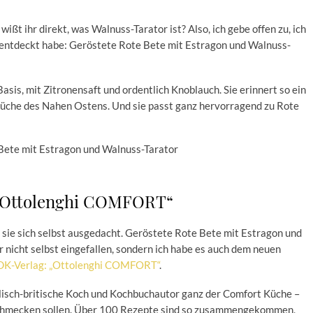
ßt ihr direkt, was Walnuss-Tarator ist? Also, ich gebe offen zu, ich
ht entdeckt habe: Geröstete Rote Bete mit Estragon und Walnuss-
Basis, mit Zitronensaft und ordentlich Knoblauch. Sie erinnert so ein
che des Nahen Ostens. Und sie passt ganz hervorragend zu Rote
„Ottolenghi COMFORT“
 sie sich selbst ausgedacht. Geröstete Rote Bete mit Estragon und
ir nicht selbst eingefallen, sondern ich habe es auch dem neuen
 DK-Verlag: „Ottolenghi COMFORT“
.
elisch-britische Koch und Kochbuchautor ganz der Comfort Küche –
schmecken sollen. Über 100 Rezepte sind so zusammengekommen,