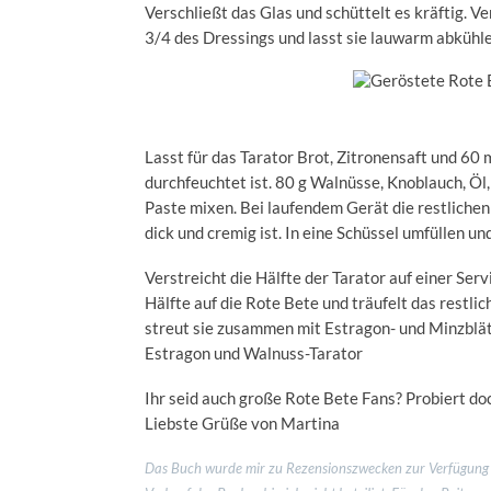
Verschließt das Glas und schüttelt es kräftig. 
3/4 des Dressings und lasst sie lauwarm abkühle
Lasst für das Tarator Brot, Zitronensaft und 60
durchfeuchtet ist. 80 g Walnüsse, Knoblauch, Öl,
Paste mixen. Bei laufendem Gerät die restlichen
dick und cremig ist. In eine Schüssel umfüllen u
Verstreicht die Hälfte der Tarator auf einer Serv
Hälfte auf die Rote Bete und träufelt das restl
streut sie zusammen mit Estragon- und Minzblätt
Estragon und Walnuss-Tarator
Ihr seid auch große Rote Bete Fans? Probiert d
Liebste Grüße von Martina
Das Buch wurde mir zu Rezensionszwecken zur Verfügung ge