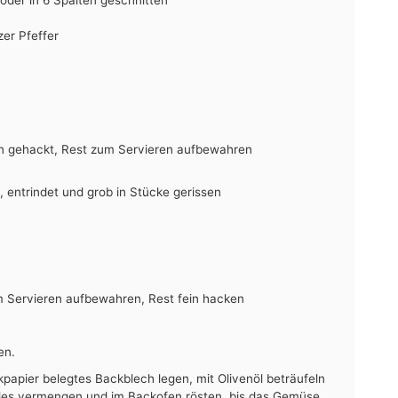
 oder in 6 Spalten geschnitten
er Pfeffer
ein gehackt, Rest zum Servieren aufbewahren
 entrindet und grob in Stücke gerissen
um Servieren aufbewahren, Rest fein hacken
en.
papier belegtes Backblech legen, mit Olivenöl beträufeln
Alles vermengen und im Backofen rösten, bis das Gemüse