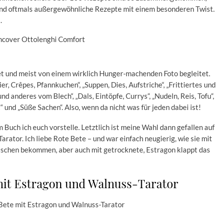
ind oftmals außergewöhnliche Rezepte mit einem besonderen Twist.
.
et und meist von einem wirklich Hunger-machenden Foto begleitet.
er, Crêpes, Pfannkuchen“, „Suppen, Dies, Aufstriche“, „Frittiertes und
 anderes vom Blech“, „Dals, Eintöpfe, Currys“, „Nudeln, Reis, Tofu“,
t“ und „Süße Sachen“. Also, wenn da nicht was für jeden dabei ist!
 Buch ich euch vorstelle. Letztlich ist meine Wahl dann gefallen auf
ator. Ich liebe Rote Bete – und war einfach neugierig, wie sie mit
rischen bekommen, aber auch mit getrocknete, Estragon klappt das
mit Estragon und Walnuss-Tarator