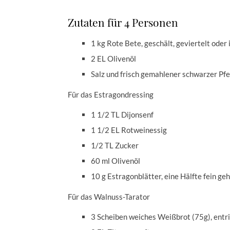
Zutaten für 4 Personen
1 kg Rote Bete, geschält, geviertelt oder
2 EL Olivenöl
Salz und frisch gemahlener schwarzer Pfe
Für das Estragondressing
1 1/2 TL Dijonsenf
1 1/2 EL Rotweinessig
1/2 TL Zucker
60 ml Olivenöl
10 g Estragonblätter, eine Hälfte fein g
Für das Walnuss-Tarator
3 Scheiben weiches Weißbrot (75g), entri