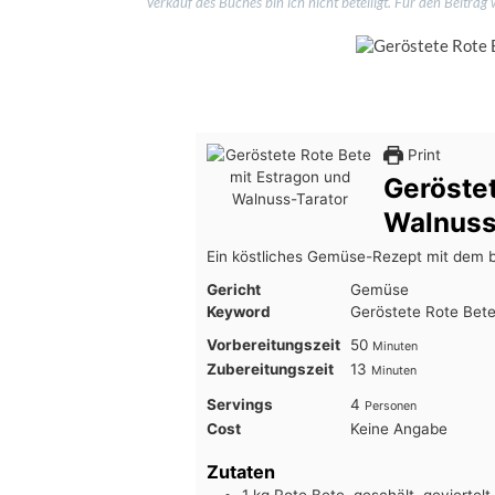
Verkauf des Buches bin ich nicht beteiligt. Für den Beitrag 
Print
Geröstet
Walnuss
Ein köstliches Gemüse-Rezept mit dem 
Gericht
Gemüse
Keyword
Geröstete Rote Bete
Minuten
Vorbereitungszeit
50
Minuten
Minuten
Zubereitungszeit
13
Minuten
Servings
4
Personen
Cost
Keine Angabe
Zutaten