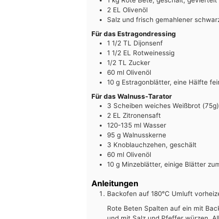
1
kg
Rote Bete, geschält, geviertelt
2
EL
Olivenöl
Salz und frisch gemahlener schwarz
Für das Estragondressing
1 1/2
TL
Dijonsenf
1 1/2
EL
Rotweinessig
1/2
TL
Zucker
60
ml
Olivenöl
10
g
Estragonblätter, eine Hälfte f
Für das Walnuss-Tarator
3
Scheiben
weiches Weißbrot (75g),
2
EL
Zitronensaft
120-135
ml
Wasser
95
g
Walnusskerne
3
Knoblauchzehen, geschält
60
ml
Olivenöl
10
g
Minzeblätter, einige Blätter z
Anleitungen
Backofen auf 180°C Umluft vorheiz
Rote Beten Spalten auf ein mit Back
und mit Salz und Pfeffer würzen. 