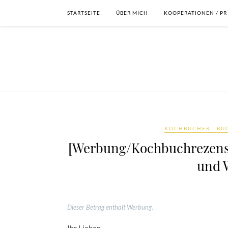
STARTSEITE
ÜBER MICH
KOOPERATIONEN / PR
KOCHBÜCHER - BU
[Werbung/Kochbuchrezensi
und 
Dieser Betrag enthält Werbung
.