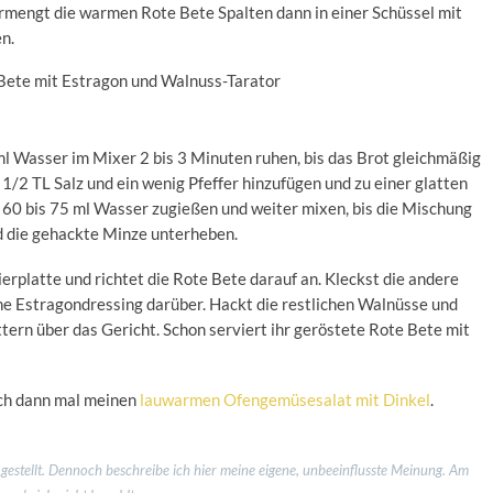
Vermengt die warmen Rote Bete Spalten dann in einer Schüssel mit
n.
 ml Wasser im Mixer 2 bis 3 Minuten ruhen, bis das Brot gleichmäßig
 1/2 TL Salz und ein wenig Pfeffer hinzufügen und zu einer glatten
 60 bis 75 ml Wasser zugießen und weiter mixen, bis die Mischung
nd die gehackte Minze unterheben.
ierplatte und richtet die Rote Bete darauf an. Kleckst die andere
iche Estragondressing darüber. Hackt die restlichen Walnüsse und
ern über das Gericht. Schon serviert ihr geröstete Rote Bete mit
och dann mal meinen
lauwarmen Ofengemüsesalat mit Dinkel
.
stellt. Dennoch beschreibe ich hier meine eigene, unbeeinflusste Meinung. Am