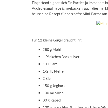
Fingerfood eignet sich für Parties ja immer am 
Auch diesmal habe ich gebacken, auch diesmal kl
heute eine Rezept für herzhafte Mini-Parmesan
Für 12 kleine Gugel braucht ihr:
280 g Mehl
1 Päckchen Backpulver
1 TL Salz
1/2 TL Pfeffer
2 Eier
150 g Joghurt
100 ml Milch
80 g Rapsöl
100 g gekochten Schinken – ich habe W