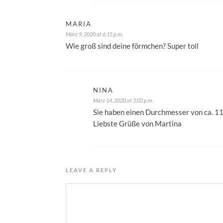
MARIA
März 9, 2020 at 6:15 p.m.
Wie groß sind deine förmchen? Super toll
NINA
März 14, 2020 at 5:02 p.m.
Sie haben einen Durchmesser von ca. 11
Liebste Grüße von Martina
LEAVE A REPLY