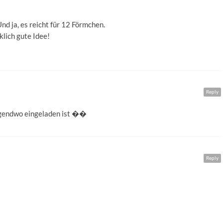
Und ja, es reicht für 12 Förmchen.
klich gute Idee!
Reply
rgendwo eingeladen ist ��
Reply