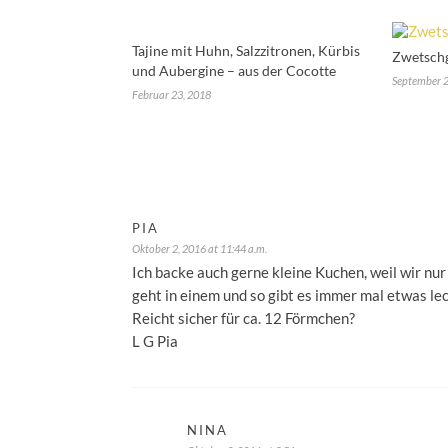
Tajine mit Huhn, Salzzitronen, Kürbis
Zwetschg
und Aubergine – aus der Cocotte
September 2
Februar 23, 2018
PIA
Oktober 2, 2016 at 11:44 a.m.
Ich backe auch gerne kleine Kuchen, weil wir nur 
geht in einem und so gibt es immer mal etwas l
Reicht sicher für ca. 12 Förmchen?
L G Pia
NINA