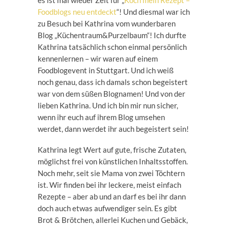
es ist mal wieder Zeit für „
Koch mein Rezept –
Foodblogs neu entdeckt
“! Und diesmal war ich
zu Besuch bei Kathrina vom wunderbaren
Blog „Küchentraum&Purzelbaum“! Ich durfte
Kathrina tatsächlich schon einmal persönlich
kennenlernen – wir waren auf einem
Foodblogevent in Stuttgart. Und ich weiß
noch genau, dass ich damals schon begeistert
war von dem süßen Blognamen! Und von der
lieben Kathrina. Und ich bin mir nun sicher,
wenn ihr euch auf ihrem Blog umsehen
werdet, dann werdet ihr auch begeistert sein!
Kathrina legt Wert auf gute, frische Zutaten,
möglichst frei von künstlichen Inhaltsstoffen.
Noch mehr, seit sie Mama von zwei Töchtern
ist. Wir finden bei ihr leckere, meist einfach
Rezepte – aber ab und an darf es bei ihr dann
doch auch etwas aufwendiger sein. Es gibt
Brot & Brötchen, allerlei Kuchen und Gebäck,