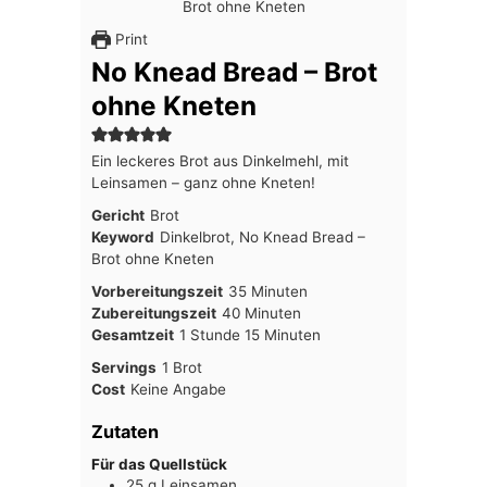
Print
No Knead Bread – Brot
ohne Kneten
Ein leckeres Brot aus Dinkelmehl, mit
Leinsamen – ganz ohne Kneten!
Gericht
Brot
Keyword
Dinkelbrot, No Knead Bread –
Brot ohne Kneten
Minuten
Vorbereitungszeit
35
Minuten
Minuten
Zubereitungszeit
40
Minuten
Stunde
Minuten
Gesamtzeit
1
Stunde
15
Minuten
Servings
1
Brot
Cost
Keine Angabe
Zutaten
Für das Quellstück
25
g
Leinsamen