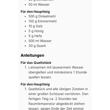
50
ml
Wasser
Für den Hauptteig
500
g
Dinkelmehl
150
g
Emmermehl
10
g
Salz
5
g
Honig
5
g
Hefe
500
ml
Wasser
30
g
Quark
Anleitungen
Für das Quellstück
Leinsamen mit lauwarmem Wasser
übergießen und mindestens 1 Stunde
quellen lassen.
Für den Hauptteig
Quellstück und alle übrigen Zutaten in
einer großen Schüssel verrühren. Den
fertigen Teig ca. 2 Stunden bei
Raumtemperatur abgedeckt stehen
lassen, gegen Ende der Zeit einmal