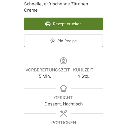
Schnelle, erfrischende Zitronen-
Creme
Rezept drucken
Pin Recipe
VORBEREITUNGSZEIT
KÜHLZEIT
Minuten
Stunden
15
Min.
4
Std.
GERICHT
Dessert, Nachtisch
PORTIONEN