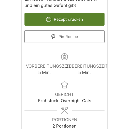
und ein gutes Gefühl gibt
Rezept drucken
Pin Recipe
VORBEREITUNGSZEIT
ZUBEREITUNGSZEIT
Minuten
Minuten
5
Min.
5
Min.
GERICHT
Frühstück, Overnight Oats
PORTIONEN
2
Portionen