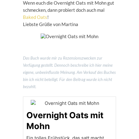
Wenn euch die Overnight Oats mit Mohn gut
schmecken, dann probiert doch auch mal
Baked Oats
!
Liebste Grüße von Martina
Das Buch wurde mir zu Rezensionszwecken zur
Verfügung gestellt. Dennoch beschreibe ich hier meine
eigene, unbeeinflusste Meinung. Am Verkauf des Buches
bin ich nicht beteiligt. Für den Beitrag wurde ich nicht
bezahlt.
Overnight Oats mit
Mohn
Ein tolles Frühstück, das satt macht