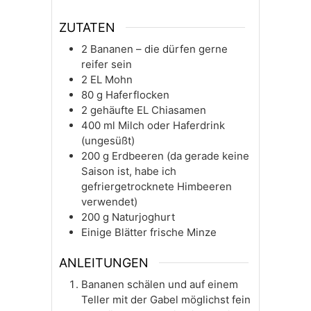
ZUTATEN
2
Bananen – die dürfen gerne
reifer sein
2
EL
Mohn
80
g
Haferflocken
2
gehäufte EL Chiasamen
400
ml
Milch oder Haferdrink
(ungesüßt)
200
g
Erdbeeren (da gerade keine
Saison ist, habe ich
gefriergetrocknete Himbeeren
verwendet)
200
g
Naturjoghurt
Einige Blätter frische Minze
ANLEITUNGEN
Bananen schälen und auf einem
Teller mit der Gabel möglichst fein