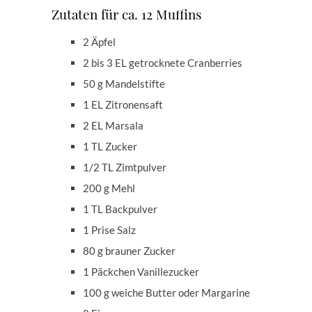
Zutaten für ca. 12 Muffins
2 Äpfel
2 bis 3 EL getrocknete Cranberries
50 g Mandelstifte
1 EL Zitronensaft
2 EL Marsala
1 TL Zucker
1/2 TL Zimtpulver
200 g Mehl
1 TL Backpulver
1 Prise Salz
80 g brauner Zucker
1 Päckchen Vanillezucker
100 g weiche Butter oder Margarine