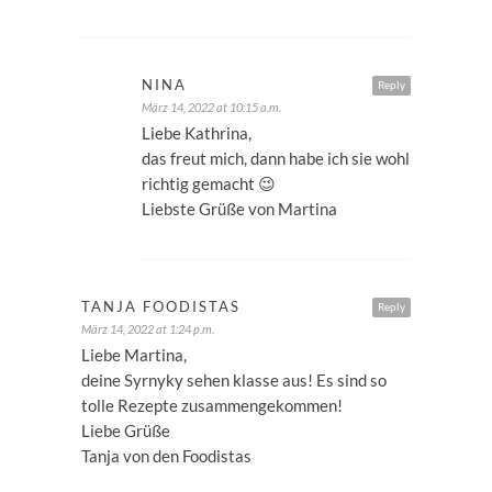
NINA
Reply
März 14, 2022 at 10:15 a.m.
Liebe Kathrina,
das freut mich, dann habe ich sie wohl
richtig gemacht 😉
Liebste Grüße von Martina
TANJA FOODISTAS
Reply
März 14, 2022 at 1:24 p.m.
Liebe Martina,
deine Syrnyky sehen klasse aus! Es sind so
tolle Rezepte zusammengekommen!
Liebe Grüße
Tanja von den Foodistas