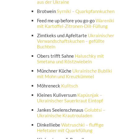
aus der Ukraine
Brotwein
Syrniki – Quarkpfannkuchen
Feed me up before you go-go
Wareniki
mit Kartoffel-Zitronen-Dill-Füllung
Zimtkeks und Apfeltarte
Ukrainischer
Verwandschaftskuchen – gefüllte
Buchteln
Obers trifft Sahne
Haluschky mit
Smetana und Röstzwiebeln
Münchner Küche
Ukrainische Bubliki
mit Mohn und Kreuzkümmel
Möhreneck
Kulítsch
Kleines Kuliversum
Kapúsnjak –
Ukrainischer Sauerkraut Eintopf
Jankes Seelenschmaus
Golubtsí –
Ukrainische Krautrouladen
Dinkelliebe
Watruschki – fluffige
Hefetaler mit Quarkfüllung