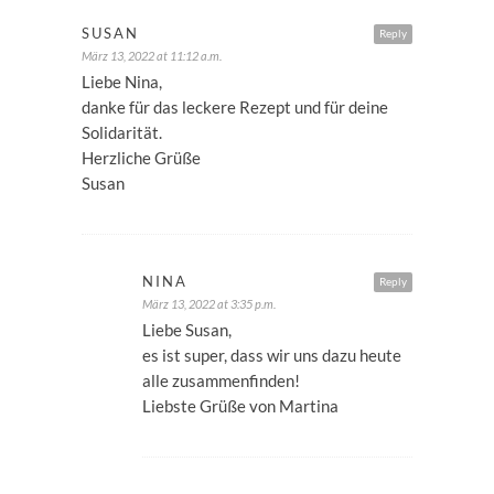
SUSAN
Reply
März 13, 2022 at 11:12 a.m.
Liebe Nina,
danke für das leckere Rezept und für deine
Solidarität.
Herzliche Grüße
Susan
NINA
Reply
März 13, 2022 at 3:35 p.m.
Liebe Susan,
es ist super, dass wir uns dazu heute
alle zusammenfinden!
Liebste Grüße von Martina