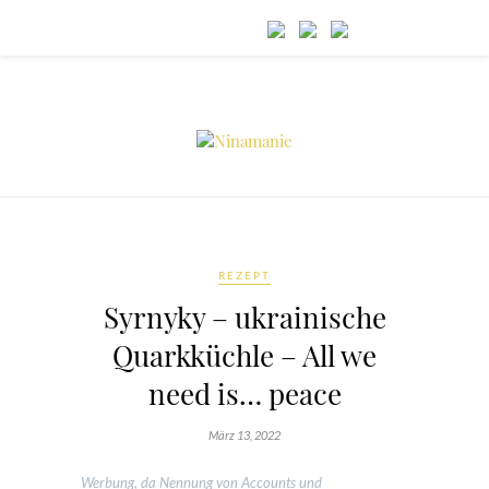
REZEPT
Syrnyky – ukrainische
Quarkküchle – All we
need is… peace
März 13, 2022
Werbung, da Nennung von Accounts und