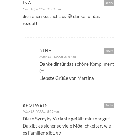
INA
Reply
März 13, 2022 at 11:31 a.m.
die sehen köstlich aus 😀 danke für das
rezept!
NINA
Reply
März 13, 2022 at 3:35 p.m.
Danke dir für das schöne Kompliment
🙂
Liebste Grüße von Martina
BROTWEIN
Reply
März 13, 2022 at 8:59 p.m.
Diese Syrnyky Variante gefällt mir sehr gut!
Da gibt es sicher so viele Möglichkeiten, wie
es Familien gibt. 🙂