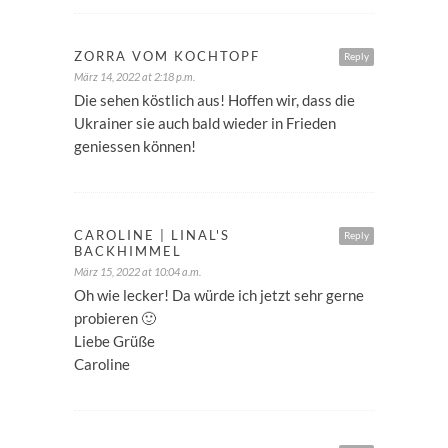
ZORRA VOM KOCHTOPF
Reply
März 14, 2022 at 2:18 p.m.
Die sehen köstlich aus! Hoffen wir, dass die
Ukrainer sie auch bald wieder in Frieden
geniessen können!
CAROLINE | LINAL'S
Reply
BACKHIMMEL
März 15, 2022 at 10:04 a.m.
Oh wie lecker! Da würde ich jetzt sehr gerne
probieren 🙂
Liebe Grüße
Caroline