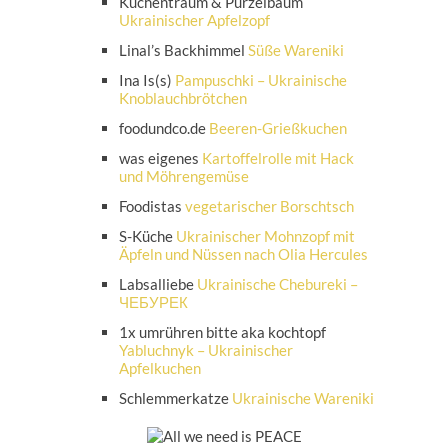
Küchentraum & Purzelbaum
Ukrainischer Apfelzopf
Linal’s Backhimmel
Süße Wareniki
Ina Is(s)
Pampuschki – Ukrainische
Knoblauchbrötchen
foodundco.de
Beeren-Grießkuchen
was eigenes
Kartoffelrolle mit Hack
und Möhrengemüse
Foodistas
vegetarischer Borschtsch
S-Küche
Ukrainischer Mohnzopf mit
Äpfeln und Nüssen nach Olia Hercules
Labsalliebe
Ukrainische Chebureki –
ЧЕБУРЕК
1x umrühren bitte aka kochtopf
Yabluchnyk – Ukrainischer
Apfelkuchen
Schlemmerkatze
Ukrainische Wareniki