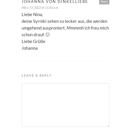
JOHANNA VON DINKELLIEBE
Reply
März 15, 2022 at 11:42 a.m.
Liebe Nina,
deine Syrniki sehen so lecker aus, die werden
umgehend ausproniert. Mmmmh ich freu mich
schon drauf. 🙂
Liebe Grüße
Johanna
LEAVE A REPLY