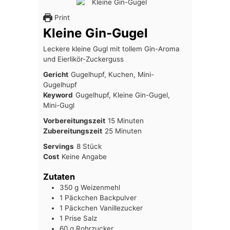
Print
Kleine Gin-Gugel
Leckere kleine Gugl mit tollem Gin-Aroma
und Eierlikör-Zuckerguss
Gericht
Gugelhupf, Kuchen, Mini-
Gugelhupf
Keyword
Gugelhupf, Kleine Gin-Gugel,
Mini-Gugl
Minuten
Vorbereitungszeit
15
Minuten
Minuten
Zubereitungszeit
25
Minuten
Servings
8
Stück
Cost
Keine Angabe
Zutaten
350
g
Weizenmehl
1
Päckchen
Backpulver
1
Päckchen
Vanillezucker
1
Prise
Salz
60
g
Rohrzucker