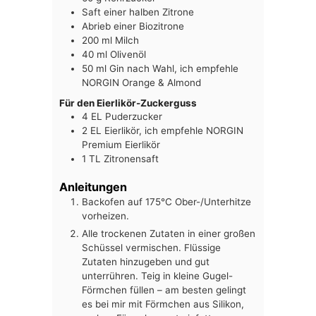
Saft einer halben Zitrone
Abrieb einer Biozitrone
200
ml
Milch
40
ml
Olivenöl
50
ml
Gin nach Wahl, ich empfehle
NORGIN Orange & Almond
Für den Eierlikör-Zuckerguss
4
EL
Puderzucker
2
EL
Eierlikör, ich empfehle NORGIN
Premium Eierlikör
1
TL
Zitronensaft
Anleitungen
Backofen auf 175°C Ober-/Unterhitze
vorheizen.
Alle trockenen Zutaten in einer großen
Schüssel vermischen. Flüssige
Zutaten hinzugeben und gut
unterrühren. Teig in kleine Gugel-
Förmchen füllen – am besten gelingt
es bei mir mit Förmchen aus Silikon,