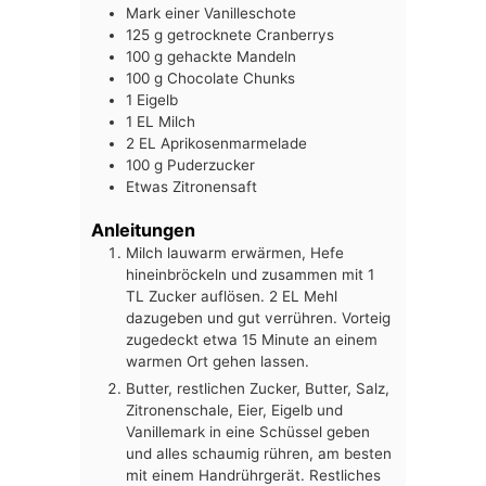
Mark einer Vanilleschote
125
g
getrocknete Cranberrys
100
g
gehackte Mandeln
100
g
Chocolate Chunks
1
Eigelb
1
EL
Milch
2
EL
Aprikosenmarmelade
100
g
Puderzucker
Etwas Zitronensaft
Anleitungen
Milch lauwarm erwärmen, Hefe
hineinbröckeln und zusammen mit 1
TL Zucker auflösen. 2 EL Mehl
dazugeben und gut verrühren. Vorteig
zugedeckt etwa 15 Minute an einem
warmen Ort gehen lassen.
Butter, restlichen Zucker, Butter, Salz,
Zitronenschale, Eier, Eigelb und
Vanillemark in eine Schüssel geben
und alles schaumig rühren, am besten
mit einem Handrührgerät. Restliches