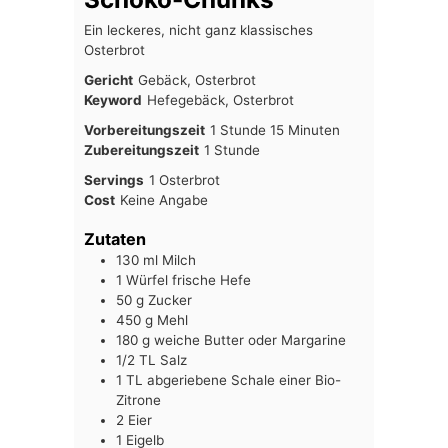
Ein leckeres, nicht ganz klassisches
Osterbrot
Gericht
Gebäck, Osterbrot
Keyword
Hefegebäck, Osterbrot
Stunde
Minuten
Vorbereitungszeit
1
Stunde
15
Minuten
Stunde
Zubereitungszeit
1
Stunde
Servings
1
Osterbrot
Cost
Keine Angabe
Zutaten
130
ml
Milch
1
Würfel
frische Hefe
50
g
Zucker
450
g
Mehl
180
g
weiche Butter oder Margarine
1/2
TL
Salz
1
TL
abgeriebene Schale einer Bio-
Zitrone
2
Eier
1
Eigelb