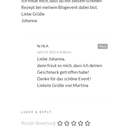
Ich freue mich, dass du mit diesem schönen
Rezept bei meinem Blogevent dabei bist.
Liebe Grüße
Johanna
NINA
Reply
April 21, 2022 at 8:38 p.m.
Liebe Johanna,
dann freut es mich, dass ich deinen
Geschmack getroffen habe!
Danke für das schöne Event!
Liebste Grüße von Martina
LEAVE A REPLY
Rezept Bewertung