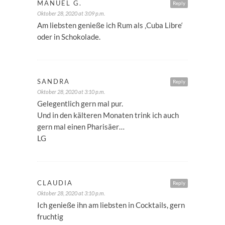
MANUEL G.
Reply
Oktober 28, 2020 at 3:09 p.m.
Am liebsten genieße ich Rum als ‚Cuba Libre‘
oder in Schokolade.
SANDRA
Reply
Oktober 28, 2020 at 3:10 p.m.
Gelegentlich gern mal pur.
Und in den kälteren Monaten trink ich auch
gern mal einen Pharisäer…
LG
CLAUDIA
Reply
Oktober 28, 2020 at 3:10 p.m.
Ich genieße ihn am liebsten in Cocktails, gern
fruchtig