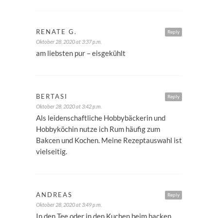
RENATE G.
Reply
Oktober 28, 2020 at 3:37 p.m.
am liebsten pur – eisgekühlt
BERTASI
Reply
Oktober 28, 2020 at 3:42 p.m.
Als leidenschaftliche Hobbybäckerin und
Hobbyköchin nutze ich Rum häufig zum
Bakcen und Kochen. Meine Rezeptauswahl ist
vielseitig.
ANDREAS
Reply
Oktober 28, 2020 at 3:49 p.m.
In den Tee oder in den Kuchen beim backen