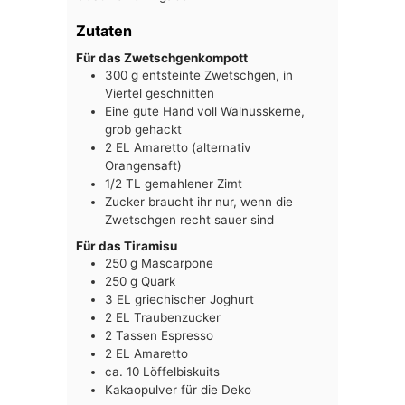
Zutaten
Für das Zwetschgenkompott
300
g
entsteinte Zwetschgen, in
Viertel geschnitten
Eine gute Hand voll Walnusskerne,
grob gehackt
2
EL
Amaretto (alternativ
Orangensaft)
1/2
TL
gemahlener Zimt
Zucker braucht ihr nur, wenn die
Zwetschgen recht sauer sind
Für das Tiramisu
250
g
Mascarpone
250
g
Quark
3
EL
griechischer Joghurt
2
EL
Traubenzucker
2
Tassen
Espresso
2
EL
Amaretto
ca. 10
Löffelbiskuits
Kakaopulver für die Deko