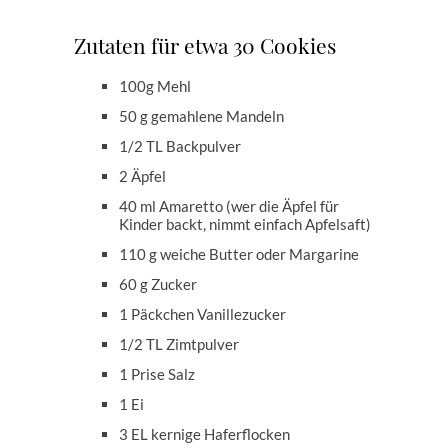
Zutaten für etwa 30 Cookies
100g Mehl
50 g gemahlene Mandeln
1/2 TL Backpulver
2 Äpfel
40 ml Amaretto (wer die Äpfel für
Kinder backt, nimmt einfach Apfelsaft)
110 g weiche Butter oder Margarine
60 g Zucker
1 Päckchen Vanillezucker
1/2 TL Zimtpulver
1 Prise Salz
1 Ei
3 EL kernige Haferflocken