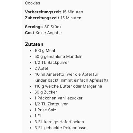
Cookies
Minuten
Vorbereitungszeit
15
Minuten
Minuten
Zubereitungszeit
15
Minuten
Servings
30
Stück
Cost
Keine Angabe
Zutaten
100
g
Mehl
50
g
gemahlene Mandeln
1/2
TL
Backpulver
2
Äpfel
40
ml
Amaretto (wer die Äpfel für
Kinder backt, nimmt einfach Apfelsaft)
110
g
weiche Butter oder Margarine
60
g
Zucker
1
Päckchen
Vanillezucker
1/2
TL
Zimtpulver
1
Prise
Salz
1
Ei
3
EL
kernige Haferflocken
3
EL
gehackte Pekannüsse