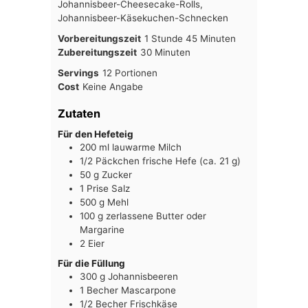
Johannisbeer-Cheesecake-Rolls,
Johannisbeer-Käsekuchen-Schnecken
Stunde
Minuten
Vorbereitungszeit
1
Stunde
45
Minuten
Minuten
Zubereitungszeit
30
Minuten
Servings
12
Portionen
Cost
Keine Angabe
Zutaten
Für den Hefeteig
200
ml
lauwarme Milch
1/2
Päckchen
frische Hefe (ca. 21 g)
50
g
Zucker
1
Prise
Salz
500
g
Mehl
100
g
zerlassene Butter oder
Margarine
2
Eier
Für die Füllung
300
g
Johannisbeeren
1
Becher
Mascarpone
1/2
Becher
Frischkäse