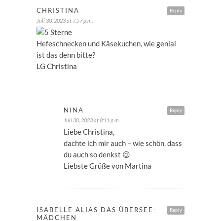
CHRISTINA
Reply
Juli 30, 2023 at 7:57 p.m.
Hefeschnecken und Käsekuchen, wie genial
ist das denn bitte?
LG Christina
NINA
Reply
Juli 30, 2023 at 8:11 p.m.
Liebe Christina,
dachte ich mir auch – wie schön, dass
du auch so denkst 😉
Liebste Grüße von Martina
ISABELLE ALIAS DAS ÜBERSEE-
Reply
MÄDCHEN