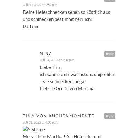
Juli 30, 2023 at 9:57 p.m.
Deine Hefeschnecken sehen so köstlich aus
und schmecken bestimmt herrlich!
LG Tina
NINA
Reply
Juli 31, 2023 at 6:31 p.m.
Liebe Tina,
ich kann sie dir wärmstens empfehlen
– sie schmecken mega!
Liebste Grüße von Martina
TINA VON KÜCHENMOMENTE
Reply
Juli 31, 2023 at 4:01 p.m.
Mega, liebe Martina! Als Hefeteig- und