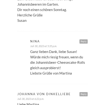
Johannisbeeren im Garten.
Dir noch einen schönen Sonntag.
Herzliche Grüße
Susan
NINA
Reply
Juli 30, 2023 at 5:35 p.m.
Ganz lieben Dank, liebe Susan!
Würde mich riesig freuen, wenn du
die Johannisbeer-Cheesecake-Rolls
gleich ausprobierst!
Liebste Grüße von Martina
JOHANNA VON DINKELLIEBE
Reply
Juli 30, 2023 at 6:22 p.m.
Liebe Martina,