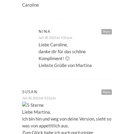
Caroline
NINA
Reply
Juli 30, 2023 at 5:35 p.m.
Liebe Caroline,
danke dir für das schöne
Kompliment! 🙂
Liebste Grüße von Martina
SUSAN
Reply
Juli 30, 2023 at 3:23 p.m.
Liebe Martina,
ich bin hin und weg von deine Version, sieht so
was von appetltlich aus.
Zum Glück habe ich auch noch einige