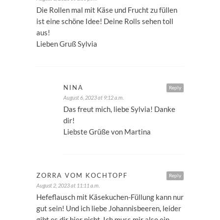
Die Rollen mal mit Käse und Frucht zu füllen
ist eine schöne Idee! Deine Rolls sehen toll
aus!
Lieben Gruß Sylvia
NINA
Reply
August 6, 2023 at 9:12 a.m.
Das freut mich, liebe Sylvia! Danke
dir!
Liebste Grüße von Martina
ZORRA VOM KOCHTOPF
Reply
August 2, 2023 at 11:11 a.m.
Hefeflausch mit Käsekuchen-Füllung kann nur
gut sein! Und ich liebe Johannisbeeren, leider
gibt es dir hier nicht. Ich muss mir also ein