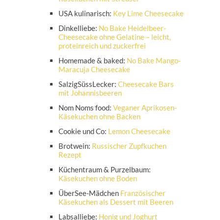
USA kulinarisch:
Key Lime Cheesecake
Dinkelliebe:
No Bake Heidelbeer-
Cheesecake ohne Gelatine – leicht,
proteinreich und zuckerfrei
Homemade & baked:
No Bake Mango-
Maracuja Cheesecake
SalzigSüssLecker:
Cheesecake Bars
mit Johannisbeeren
Nom Noms food:
Veganer Aprikosen-
Käsekuchen ohne Backen
Cookie und Co:
Lemon Cheesecake
Brotwein:
Russischer Zupfkuchen
Rezept
Küchentraum & Purzelbaum:
Käsekuchen ohne Boden
ÜberSee-Mädchen
Französischer
Käsekuchen als Dessert mit Beeren
Labsalliebe:
Honig und Joghurt