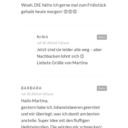
Woah, DIE hätte ich gerne mal zum Frühstück
gehabt heute morgen! 😍😍😍
NINA
Reply
Juli 30, 2023 at 5:32 p.m.
Jetzt sind sie leider alle weg – aber
Nachbacken lohnt sich 😉
Liebste Grüße von Martina
BARBARA
Reply
Juli 30, 2023 at 1:05 p.m.
Hallo Martina,
gestern habe ich Johannisbeeren geerntet
und mir überlegt, was ich damit am besten
anstelle. Super Idee mit den fluffigen
Hefeteigrollen. Die würden mir schmecken!