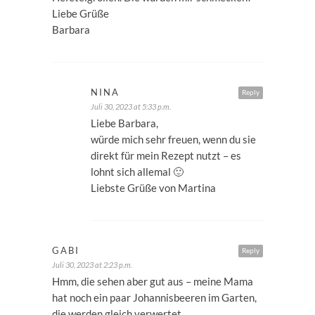
Liebe Grüße
Barbara
NINA
Reply
Juli 30, 2023 at 5:33 p.m.
Liebe Barbara,
würde mich sehr freuen, wenn du sie
direkt für mein Rezept nutzt – es
lohnt sich allemal 🙂
Liebste Grüße von Martina
GABI
Reply
Juli 30, 2023 at 2:23 p.m.
Hmm, die sehen aber gut aus – meine Mama
hat noch ein paar Johannisbeeren im Garten,
die werden gleich verwertet…