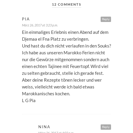
12 COMMENTS
PIA
Reply
März 26, 2017 at 3:23 p.m.
Ein einmaliges Erlebnis einen Abend auf dem
Djemaa el Fna Platz zu verbringen.
Und hast du dich nicht verlaufen in den Souks?
Ich habe aus unseren Marokko Ferien nicht
nur die Gewürze mitgenommen sondern auch
einen echten Tajinee mit Feuertopf. Wird viel
zu selten gebraucht, stelle ich gerade fest.
Aber deine Rezepte tönen lecker und wer
weiss, vielleicht werde ich bald etwas
Marokkanisches kochen.
L G Pia
NINA
Reply
März 26, 2017 at 4:02 p.m.