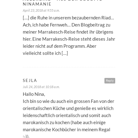
NINAMANIE
April 23, 2018 at 9:55 a.m.
[…] die Ruhe in unserem bezaubernden Riad…
Ach, ich habe Fernweh… Den Blogbeitrag zu
meiner Marrakesch-Reise findet ihr übrigens
hier. Eine Marrakesch-Reise steht dieses Jahr
leider nicht auf dem Programm. Aber
vielleicht sollte ich […]
SEJLA
Reply
Juli 24, 2018 at 10:18 a.m.
Hallo Nina,
Ich bin so wie du auch ein grossen Fan von der
orientalischen Küche und genieße es wirklich
leidenschaftlich orientalisch und somit auch
marokanisch zu kochen (habe auch einige
marokanische Kochbücher in meinem Regal
:-)).