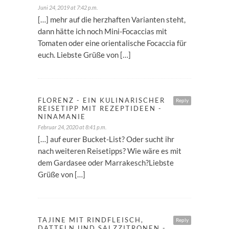
Juni 24, 2019 at 7:42 p.m.
[…] mehr auf die herzhaften Varianten steht,
dann hätte ich noch Mini-Focaccias mit
Tomaten oder eine orientalische Focaccia für
euch. Liebste Grüße von […]
FLORENZ - EIN KULINARISCHER
Reply
REISETIPP MIT REZEPTIDEEN -
NINAMANIE
Februar 24, 2020 at 8:41 p.m.
[…] auf eurer Bucket-List? Oder sucht ihr
nach weiteren Reisetipps? Wie wäre es mit
dem Gardasee oder Marrakesch?Liebste
Grüße von […]
TAJINE MIT RINDFLEISCH,
Reply
DATTELN UND SALZZITRONEN -