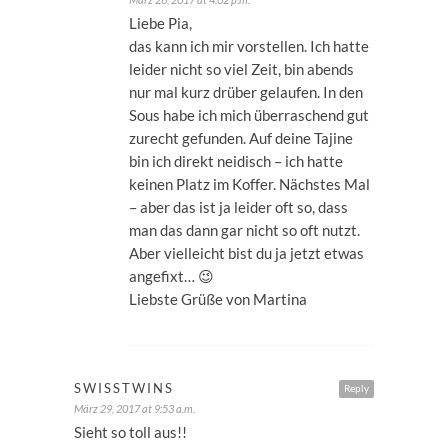
Liebe Pia,
das kann ich mir vorstellen. Ich hatte
leider nicht so viel Zeit, bin abends
nur mal kurz drüber gelaufen. In den
Sous habe ich mich überraschend gut
zurecht gefunden. Auf deine Tajine
bin ich direkt neidisch – ich hatte
keinen Platz im Koffer. Nächstes Mal
– aber das ist ja leider oft so, dass
man das dann gar nicht so oft nutzt.
Aber vielleicht bist du ja jetzt etwas
angefixt… 😉
Liebste Grüße von Martina
SWISSTWINS
Reply
März 29, 2017 at 9:53 a.m.
Sieht so toll aus!!