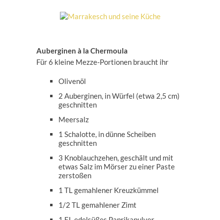
Auberginen à la Chermoula
Für 6 kleine Mezze-Portionen braucht ihr
Olivenöl
2 Auberginen, in Würfel (etwa 2,5 cm)
geschnitten
Meersalz
1 Schalotte, in dünne Scheiben
geschnitten
3 Knoblauchzehen, geschält und mit
etwas Salz im Mörser zu einer Paste
zerstoßen
1 TL gemahlener Kreuzkümmel
1/2 TL gemahlener Zimt
1 EL edelsüßes Paprikapulver