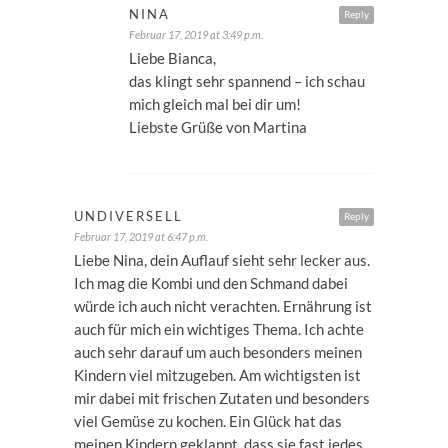
NINA
Reply
Februar 17, 2019 at 3:49 p.m.
Liebe Bianca,
das klingt sehr spannend – ich schau
mich gleich mal bei dir um!
Liebste Grüße von Martina
UNDIVERSELL
Reply
Februar 17, 2019 at 6:47 p.m.
Liebe Nina, dein Auflauf sieht sehr lecker aus.
Ich mag die Kombi und den Schmand dabei
würde ich auch nicht verachten. Ernährung ist
auch für mich ein wichtiges Thema. Ich achte
auch sehr darauf um auch besonders meinen
Kindern viel mitzugeben. Am wichtigsten ist
mir dabei mit frischen Zutaten und besonders
viel Gemüse zu kochen. Ein Glück hat das
meinen Kindern geklappt, dass sie fast jedes