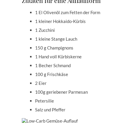
Zutaten für eine Auflaufform
1 El Olivenöl zum Fetten der Form
1 kleiner Hokkaido-Kürbis
1 Zucchini
1 kleine Stange Lauch
150 g Champignons
1 Hand voll Kürbiskerne
1 Becher Schmand
100 g Frischkäse
2 Eier
100g geriebener Parmesan
Petersilie
Salz und Pfeffer