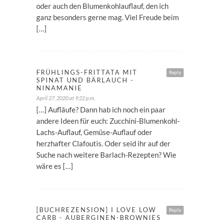
oder auch den Blumenkohlauflauf, den ich
ganz besonders gerne mag. Viel Freude beim
[…]
FRÜHLINGS-FRITTATA MIT
Reply
SPINAT UND BÄRLAUCH -
NINAMANIE
April 27, 2020 at 9:22 p.m.
[…] Aufläufe? Dann hab ich noch ein paar
andere Ideen für euch: Zucchini-Blumenkohl-
Lachs-Auflauf, Gemüse-Auflauf oder
herzhafter Clafoutis. Oder seid ihr auf der
Suche nach weitere Barlach-Rezepten? Wie
wäre es […]
[BUCHREZENSION] I LOVE LOW
Reply
CARB - AUBERGINEN-BROWNIES