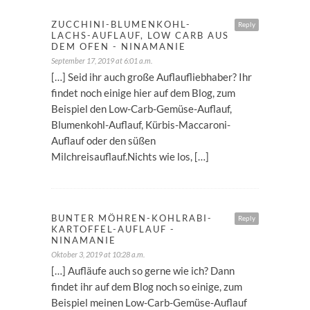
ZUCCHINI-BLUMENKOHL-
Reply
LACHS-AUFLAUF, LOW CARB AUS
DEM OFEN - NINAMANIE
September 17, 2019 at 6:01 a.m.
[…] Seid ihr auch große Auflaufliebhaber? Ihr
findet noch einige hier auf dem Blog, zum
Beispiel den Low-Carb-Gemüse-Auflauf,
Blumenkohl-Auflauf, Kürbis-Maccaroni-
Auflauf oder den süßen
Milchreisauflauf.Nichts wie los, […]
BUNTER MÖHREN-KOHLRABI-
Reply
KARTOFFEL-AUFLAUF -
NINAMANIE
Oktober 3, 2019 at 10:28 a.m.
[…] Aufläufe auch so gerne wie ich? Dann
findet ihr auf dem Blog noch so einige, zum
Beispiel meinen Low-Carb-Gemüse-Auflauf