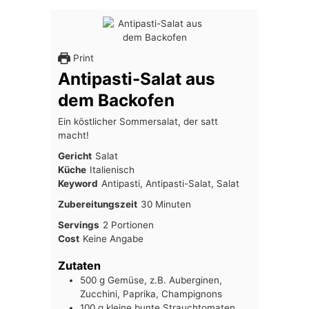
Print
Antipasti-Salat aus
dem Backofen
Ein köstlicher Sommersalat, der satt
macht!
Gericht
Salat
Küche
Italienisch
Keyword
Antipasti, Antipasti-Salat, Salat
Minuten
Zubereitungszeit
30
Minuten
Servings
2
Portionen
Cost
Keine Angabe
Zutaten
500
g
Gemüse, z.B. Auberginen,
Zucchini, Paprika, Champignons
100
g
kleine bunte Strauchtomaten