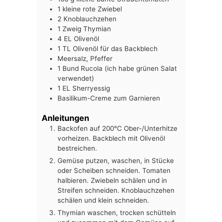
1
kleine rote Zwiebel
2
Knoblauchzehen
1
Zweig Thymian
4
EL
Olivenöl
1
TL
Olivenöl für das Backblech
Meersalz, Pfeffer
1
Bund
Rucola (ich habe grünen Salat
verwendet)
1
EL
Sherryessig
Basilikum-Creme zum Garnieren
Anleitungen
Backofen auf 200°C Ober-/Unterhitze
vorheizen. Backblech mit Olivenöl
bestreichen.
Gemüse putzen, waschen, in Stücke
oder Scheiben schneiden. Tomaten
halbieren. Zwiebeln schälen und in
Streifen schneiden. Knoblauchzehen
schälen und klein schneiden.
Thymian waschen, trocken schütteln