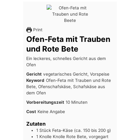
Print
Ofen-Feta mit Trauben
und Rote Bete
Ein leckeres, schnelles Gericht aus dem
Ofen
Gericht
vegetarisches Gericht, Vorspeise
Keyword
Ofen-Feta mit Trauben und Rote
Bete, Ofenschafskäse, Schafskäse aus
dem Ofen
Minuten
Vorbereitungszeit
10
Minuten
Cost
Keine Angabe
Zutaten
1
Stück
Feta-Käse (ca. 150 bis 200 g)
1
Knolle
Knolle Rote Bete, vorgegart