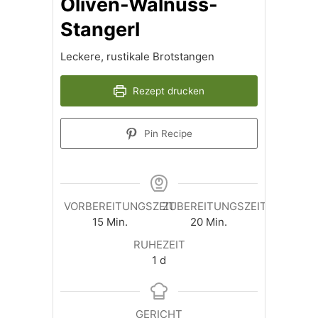
Oliven-Walnuss-
Stangerl
Leckere, rustikale Brotstangen
Rezept drucken
Pin Recipe
VORBEREITUNGSZEIT
ZUBEREITUNGSZEIT
Minuten
Minuten
15
Min.
20
Min.
RUHEZEIT
day
1
d
GERICHT