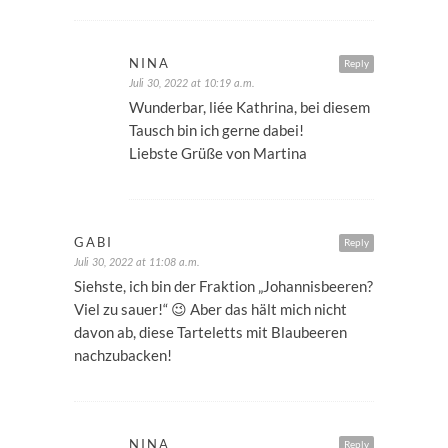
NINA
Reply
Juli 30, 2022 at 10:19 a.m.
Wunderbar, liée Kathrina, bei diesem
Tausch bin ich gerne dabei!
Liebste Grüße von Martina
GABI
Reply
Juli 30, 2022 at 11:08 a.m.
Siehste, ich bin der Fraktion „Johannisbeeren?
Viel zu sauer!“ 😉 Aber das hält mich nicht
davon ab, diese Tarteletts mit Blaubeeren
nachzubacken!
NINA
Reply