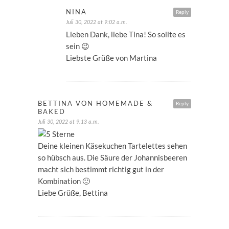
NINA
Reply
Juli 30, 2022 at 9:02 a.m.
Lieben Dank, liebe Tina! So sollte es
sein 😉
Liebste Grüße von Martina
BETTINA VON HOMEMADE &
Reply
BAKED
Juli 30, 2022 at 9:13 a.m.
Deine kleinen Käsekuchen Tartelettes sehen
so hübsch aus. Die Säure der Johannisbeeren
macht sich bestimmt richtig gut in der
Kombination 🙂
Liebe Grüße, Bettina