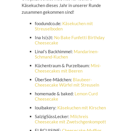
Käsekuchen dieses Jahr in unserer Runde
zusammen gekommen sind!
foodundco.de:
Käsekuchen mit
Streuselboden
Ina Is(s)t:
No Bake Funfetti Birthday
Cheesecake
Linal’s Backhimmel:
Mandarinen-
Schmand-Kuchen
Küchentraum & Purzelbaum:
Mini-
Cheesecakes mit Beeren
ÜberSee-Mädchen:
Blaubeer-
Cheesecake Würfel mit Streuseln
homemade & baked:
Lemon Curd
Cheesecake
louibakery:
Käsekuchen mit Kirschen
SalzigSüssLecker:
Milchreis
Cheesecake mit Zwetschgenkompott
ELBCUISINE:
Cheesecake-Muffins