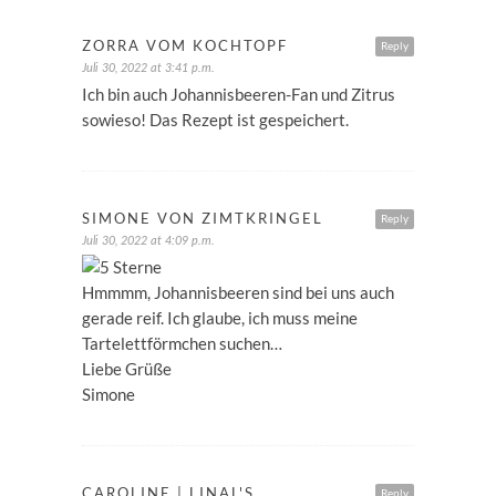
ZORRA VOM KOCHTOPF
Reply
Juli 30, 2022 at 3:41 p.m.
Ich bin auch Johannisbeeren-Fan und Zitrus
sowieso! Das Rezept ist gespeichert.
SIMONE VON ZIMTKRINGEL
Reply
Juli 30, 2022 at 4:09 p.m.
Hmmmm, Johannisbeeren sind bei uns auch
gerade reif. Ich glaube, ich muss meine
Tartelettförmchen suchen…
Liebe Grüße
Simone
CAROLINE | LINAL'S
Reply